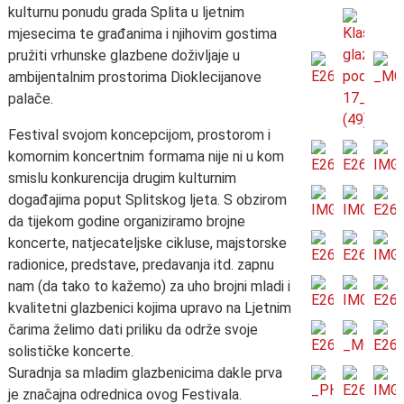
kulturnu ponudu grada Splita u ljetnim
mjesecima te građanima i njihovim gostima
pružiti vrhunske glazbene doživljaje u
ambijentalnim prostorima Dioklecijanove
palače.
Festival svojom koncepcijom, prostorom i
komornim koncertnim formama nije ni u kom
smislu konkurencija drugim kulturnim
događajima poput Splitskog ljeta. S obzirom
da tijekom godine organiziramo brojne
koncerte, natjecateljske cikluse, majstorske
radionice, predstave, predavanja itd. zapnu
nam (da tako to kažemo) za uho brojni mladi i
kvalitetni glazbenici kojima upravo na Ljetnim
čarima želimo dati priliku da održe svoje
solističke koncerte.
Suradnja sa mladim glazbenicima dakle prva
je značajna odrednica ovog Festivala.