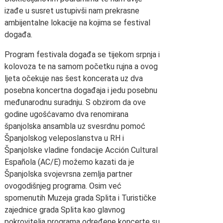
izađe u susret ustupivši nam prekrasne
ambijentalne lokacije na kojima se festival
događa.
Program festivala događa se tijekom srpnja i
kolovoza te na samom početku rujna a ovog
ljeta očekuje nas šest koncerata uz dva
posebna koncertna događaja i jedu posebnu
međunarodnu suradnju. S obzirom da ove
godine ugošćavamo dva renomirana
španjolska ansambla uz svesrdnu pomoć
Španjolskog veleposlanstva u RH i
Španjolske vladine fondacije Acción Cultural
Española (AC/E) možemo kazati da je
Španjolska svojevrsna zemlja partner
ovogodišnjeg programa. Osim već
spomenutih Muzeja grada Splita i Turističke
zajednice grada Splita kao glavnog
pokrovitelja programa određene koncerte su